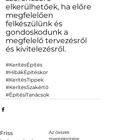
elkerülhetőek, ha előre 
megfelelően 
felkészülünk és 
gondoskodunk a 
megfelelő tervezésről 
és kivitelezésről.
#KerítésÉpítés
#HibákÉpítéskor
#KerítésTippek
#KerítésSzakértő
#ÉpítésiTanácsok
Az összes
Friss
megtekintése