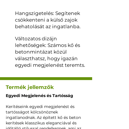
Hangszigetelés: Segítenek
csökkenteni a külső zajok
behatolását az ingatlanba.
Változatos dizájn
lehetőségek: Számos kő és
betonmintázat közül
választhatsz, hogy igazán
egyedi megjelenést teremts.
Termék jellemzők
Egyedi Megjelenés és Tartósság
Kerítéseink egyedi megjelenést és
tartósságot kölcsönöznek
ingatlanodnak. Az épített kő és beton
kerítések klasszikus eleganciával és
időtálló stílussal rendelkeznek, ami az