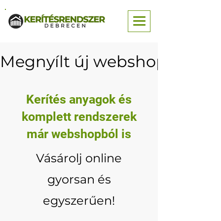
Megnyílt új webshopunk — né
Kerítés anyagok és
komplett rendszerek
már webshopból is
Vásárolj online
gyorsan és
egyszerűen!