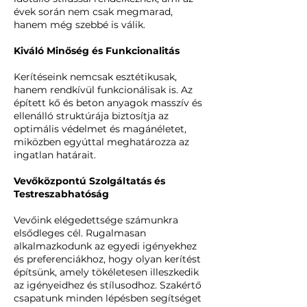
évek során nem csak megmarad,
hanem még szebbé is válik.
Kiváló Minőség és Funkcionalitás
Kerítéseink nemcsak esztétikusak,
hanem rendkívül funkcionálisak is. Az
épített kő és beton anyagok masszív és
ellenálló struktúrája biztosítja az
optimális védelmet és magánéletet,
miközben egyúttal meghatározza az
ingatlan határait.
Vevőközpontú Szolgáltatás és
Testreszabhatóság
Vevőink elégedettsége számunkra
elsődleges cél. Rugalmasan
alkalmazkodunk az egyedi igényekhez
és preferenciákhoz, hogy olyan kerítést
építsünk, amely tökéletesen illeszkedik
az igényeidhez és stílusodhoz. Szakértő
csapatunk minden lépésben segítséget