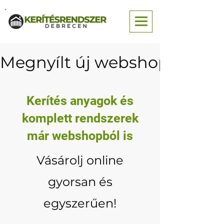
Megnyílt új webshopunk — né
Kerítés anyagok és
komplett rendszerek
már webshopból is
Vásárolj online
gyorsan és
egyszerűen!