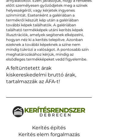
árnyalatoktól. Ezért javasoljuk, hogy a rendelés
előtt személyesen győződjetek meg a színek
helyességéről, vagy kérjetek ingyenes
színmintát. Esetenként a galériában a
termékről készült kép után a galériában
további képek találhatók. A galériában
található termékképek utáni kerítés képek
illusztrációk, amelyek segítenek elképzelni,
hogyan néz ki a kerítés telepítve. Azonban
ezeknek a további képeknek a színe nem
mindig tükrözi a valóságot. A pontosabb szín
meghatározásához kérjük, mindig az
elsődleges termékképeket vedd figyelembe.
A feltüntetett árak
kiskereskedelmi bruttó árak,
tartalmazzák az ÁFA-t!
Kerítés építés
Kerítés elem forgalmazás