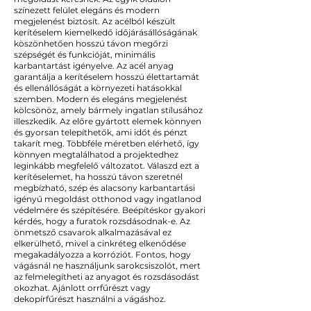
színezett felület elegáns és modern
megjelenést biztosít. Az acélból készült
kerítéselem kiemelkedő időjárásállóságának
köszönhetően hosszú távon megőrzi
szépségét és funkcióját, minimális
karbantartást igényelve. Az acél anyag
garantálja a kerítéselem hosszú élettartamát
és ellenállóságát a környezeti hatásokkal
szemben. Modern és elegáns megjelenést
kölcsönöz, amely bármely ingatlan stílusához
illeszkedik. Az előre gyártott elemek könnyen
és gyorsan telepíthetők, ami időt és pénzt
takarít meg. Többféle méretben elérhető, így
könnyen megtalálhatod a projektedhez
leginkább megfelelő változatot. Válaszd ezt a
kerítéselemet, ha hosszú távon szeretnél
megbízható, szép és alacsony karbantartási
igényű megoldást otthonod vagy ingatlanod
védelmére és szépítésére. Beépítéskor gyakori
kérdés, hogy a furatok rozsdásodnak-e. Az
önmetsző csavarok alkalmazásával ez
elkerülhető, mivel a cinkréteg elkenődése
megakadályozza a korróziót. Fontos, hogy
vágásnál ne használjunk sarokcsiszolót, mert
az felmelegítheti az anyagot és rozsdásodást
okozhat. Ajánlott orrfűrészt vagy
dekopírfűrészt használni a vágáshoz.