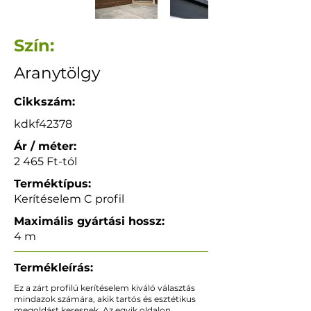
Szín:
Aranytölgy
Cikkszám:
kdkf42378
Ár / méter:
2 465 Ft-tól
Terméktípus:
Kerítéselem C profil
Maximális gyártási hossz:
4 m
Termékleírás:
Ez a zárt profilú kerítéselem kiváló választás
mindazok számára, akik tartós és esztétikus
megoldást keresnek. Az egyik oldalon