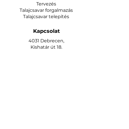
Tervezés
Talajcsavar forgalmazás
Talajcsavar telepítés
Kapcsolat
4031 Debrecen,
Kishatár út 18.
Telefon:
+36 30 714 6224
www.keritesrendeles.hu
keritesdebrecen@gmail.com
Oldalak
Kezdőlap
Kerítéshez talajcsavar