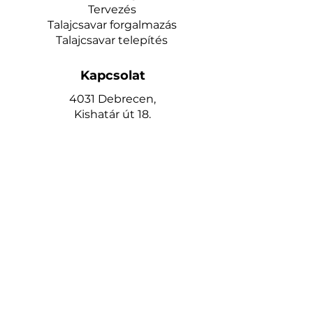
Tervezés
Talajcsavar forgalmazás
Talajcsavar telepítés
Kapcsolat
4031 Debrecen,
Kishatár út 18.
Telefon:
+36 30 714 6224
www.keritesrendeles.hu
keritesdebrecen@gmail.com
Oldalak
Kezdőlap
Kerítéshez talajcsavar