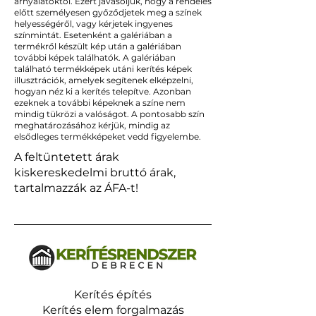
árnyalatoktól. Ezért javasoljuk, hogy a rendelés
előtt személyesen győződjetek meg a színek
helyességéről, vagy kérjetek ingyenes
színmintát. Esetenként a galériában a
termékről készült kép után a galériában
további képek találhatók. A galériában
található termékképek utáni kerítés képek
illusztrációk, amelyek segítenek elképzelni,
hogyan néz ki a kerítés telepítve. Azonban
ezeknek a további képeknek a színe nem
mindig tükrözi a valóságot. A pontosabb szín
meghatározásához kérjük, mindig az
elsődleges termékképeket vedd figyelembe.
A feltüntetett árak
kiskereskedelmi bruttó árak,
tartalmazzák az ÁFA-t!
Kerítés építés
Kerítés elem forgalmazás