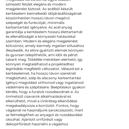
színezett felület elegáns és modern
megjelenést biztosít. Az acélból készült
kerítéselem kiemelkedő időjárásállóságának
köszönhetően hosszú távon megőrzi
szépségét és funkcióját, minimális
karbantartást igényelve. Az acél anyag
garantálja a kerítéselem hosszú élettartamát
és ellenállóságát a környezeti hatásokkal
szemben. Modern és elegáns megjelenést
kölcsönöz, amely bármely ingatlan stílusához
illeszkedik. Az előre gyártott elemek könnyen
és gyorsan telepíthetők, ami időt és pénzt
takarít meg. Többféle méretben elérhető, így
könnyen megtalálhatod a projektedhez
leginkább megfelelő változatot. Válaszd ezt a
kerítéselemet, ha hosszú távon szeretnél
megbízható, szép és alacsony karbantartási
igényű megoldást otthonod vagy ingatlanod
védelmére és szépítésére. Beépítéskor gyakori
kérdés, hogy a furatok rozsdásodnak-e. Az
önmetsző csavarok alkalmazásával ez
elkerülhető, mivel a cinkréteg elkenődése
megakadályozza a korróziót. Fontos, hogy
vágásnál ne használjunk sarokcsiszolót, mert
az felmelegítheti az anyagot és rozsdásodást
okozhat. Ajánlott orrfűrészt vagy
dekopírfűrészt használni a vágáshoz.