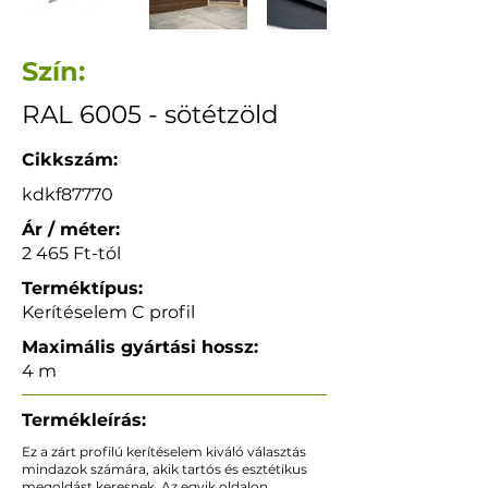
Szín:
RAL 6005 - sötétzöld
Cikkszám:
kdkf87770
Ár / méter:
2 465 Ft-tól
Terméktípus:
Kerítéselem C profil
Maximális gyártási hossz:
4 m
Termékleírás:
Ez a zárt profilú kerítéselem kiváló választás
mindazok számára, akik tartós és esztétikus
megoldást keresnek. Az egyik oldalon