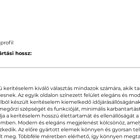
profil
rtási hossz:
ilú kerítéselem kiváló választás mindazok számára, akik ta
esnek. Az egyik oldalon színezett felület elegáns és m
célból készült kerítéselem kiemelkedő időjárásállóságá
egőrzi szépségét és funkcióját, minimális karbantartást
ja a kerítéselem hosszú élettartamát és ellenállóságát a
emben. Modern és elegáns megjelenést kölcsönöz, amel
eszkedik. Az előre gyártott elemek könnyen és gyorsan te
rít meg. Többféle méretben elérhető, így könnyen megta