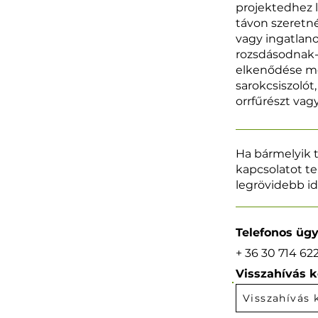
projektedhez l
távon szeretn
vagy ingatlano
rozsdásodnak-e
elkenődése me
sarokcsiszolót
orrfűrészt vag
Ha bármelyik t
kapcsolatot te
legrövidebb id
Telefonos ügy
+ 36 30 714 62
Visszahívás k
Visszahívás 