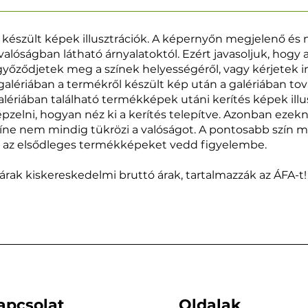
 készült képek illusztrációk. A képernyőn megjelenő és
valóságban látható árnyalatoktól. Ezért javasoljuk, hogy 
yőződjetek meg a színek helyességéről, vagy kérjetek i
alériában a termékről készült kép után a galériában to
galériában található termékképek utáni kerítés képek ill
pzelni, hogyan néz ki a kerítés telepítve. Azonban ezek
íne nem mindig tükrözi a valóságot. A pontosabb szín 
g az elsődleges termékképeket vedd figyelembe.
 árak kiskereskedelmi bruttó árak, tartalmazzák az ÁFA-t!
apcsolat
Oldalak