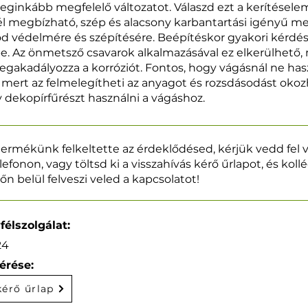
eginkább megfelelő változatot. Válaszd ezt a kerítésele
él megbízható, szép és alacsony karbantartási igényű m
d védelmére és szépítésére. Beépítéskor gyakori kérdés
. Az önmetsző csavarok alkalmazásával ez elkerülhető, 
gakadályozza a korróziót. Fontos, hogy vágásnál ne has
, mert az felmelegítheti az anyagot és rozsdásodást okozh
y dekopírfűrészt használni a vágáshoz.
ermékünk felkeltette az érdeklődésed, kérjük vedd fel 
lefonon, vagy töltsd ki a visszahívás kérő űrlapot, és kol
őn belül felveszi veled a kapcsolatot!
félszolgálat:
24
érése:
kérő űrlap