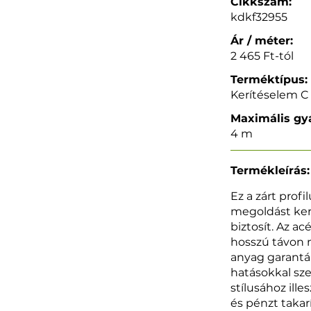
Cikkszám:
kdkf32955
Ár / méter:
2 465 Ft-tól
Terméktípus:
Kerítéselem C 
Maximális gyá
4 m
Termékleírás:
Ez a zárt prof
megoldást ker
biztosít. Az a
hosszú távon m
anyag garantál
hatásokkal sz
stílusához ill
és pénzt taka