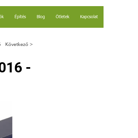
ók
Építés
Blog
Ötletek
Kapcsolat
ő
Következő >
016 -