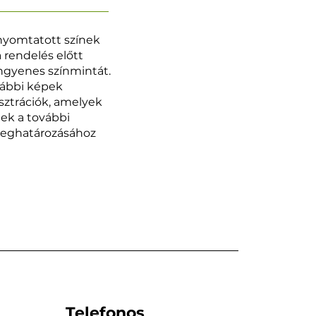
 nyomtatott színek
a rendelés előtt
ngyenes színmintát.
vábbi képek
usztrációk, amelyek
nek a további
meghatározásához
Telefonos