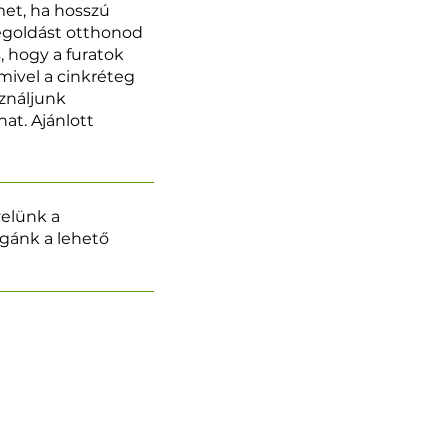
met, ha hosszú
egoldást otthonod
, hogy a furatok
mivel a cinkréteg
ználjunk
at. Ajánlott
velünk a
légánk a lehető