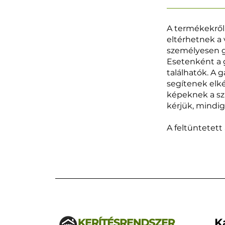
A termékekről
eltérhetnek a 
személyesen g
Esetenként a g
találhatók. A 
segítenek elké
képeknek a sz
kérjük, mindi
A feltüntetett
K