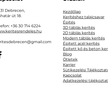
31 Debrecen,
Kezdőlap
shatár út 18.
Kerítéshez talajcsavar
Építés
lefon: +36 30 714 6224
3D táblás kerítés
w.keritesrendeles.hu
2D táblás kerítés
Modern táblás kerítés
ritesdebrecen@gmail.com
Épített acél kerítés
Épített kő és beton ker
Blog
Ötletek
Karrier
Sütikezelési Tájékoztat
Kapcsolat
Adatkezelési tájékozta