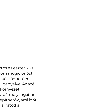
rtós és esztétikus
odern megjelenést
nak köszönhetően
 igényelve. Az acél
 környezeti
y bármely ingatlan
lepíthetők, ami időt
lálhatod a