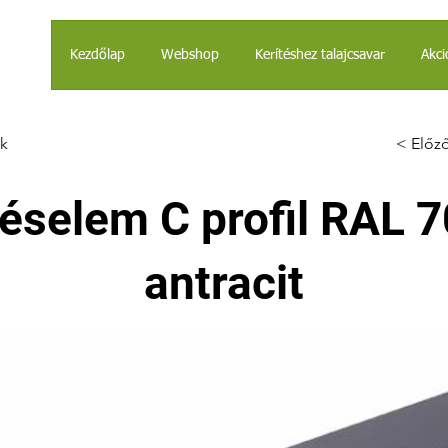
Kezdőlap
Webshop
Kerítéshez talajcsavar
Akci
k
< Előz
téselem C profil RAL 7
antracit