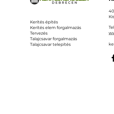
40
Ki
Kerítés építés
Te
Kerítés elem forgalmazás
ww
Tervezés
Talajcsavar forgalmazás
ke
Talajcsavar telepítés