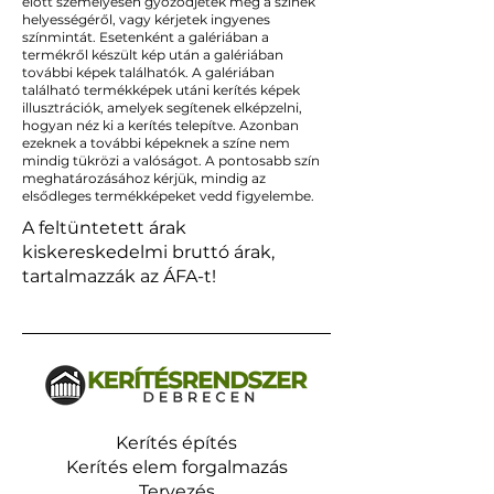
előtt személyesen győződjetek meg a színek
helyességéről, vagy kérjetek ingyenes
színmintát. Esetenként a galériában a
termékről készült kép után a galériában
további képek találhatók. A galériában
található termékképek utáni kerítés képek
illusztrációk, amelyek segítenek elképzelni,
hogyan néz ki a kerítés telepítve. Azonban
ezeknek a további képeknek a színe nem
mindig tükrözi a valóságot. A pontosabb szín
meghatározásához kérjük, mindig az
elsődleges termékképeket vedd figyelembe.
A feltüntetett árak
kiskereskedelmi bruttó árak,
tartalmazzák az ÁFA-t!
Kerítés építés
Kerítés elem forgalmazás
Tervezés