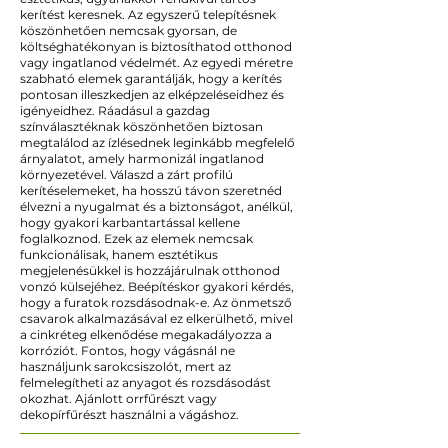
kerítést keresnek. Az egyszerű telepítésnek
köszönhetően nemcsak gyorsan, de
költséghatékonyan is biztosíthatod otthonod
vagy ingatlanod védelmét. Az egyedi méretre
szabható elemek garantálják, hogy a kerítés
pontosan illeszkedjen az elképzeléseidhez és
igényeidhez. Ráadásul a gazdag
színválasztéknak köszönhetően biztosan
megtalálod az ízlésednek leginkább megfelelő
árnyalatot, amely harmonizál ingatlanod
környezetével. Válaszd a zárt profilú
kerítéselemeket, ha hosszú távon szeretnéd
élvezni a nyugalmat és a biztonságot, anélkül,
hogy gyakori karbantartással kellene
foglalkoznod. Ezek az elemek nemcsak
funkcionálisak, hanem esztétikus
megjelenésükkel is hozzájárulnak otthonod
vonzó külsejéhez. Beépítéskor gyakori kérdés,
hogy a furatok rozsdásodnak-e. Az önmetsző
csavarok alkalmazásával ez elkerülhető, mivel
a cinkréteg elkenődése megakadályozza a
korróziót. Fontos, hogy vágásnál ne
használjunk sarokcsiszolót, mert az
felmelegítheti az anyagot és rozsdásodást
okozhat. Ajánlott orrfűrészt vagy
dekopírfűrészt használni a vágáshoz.