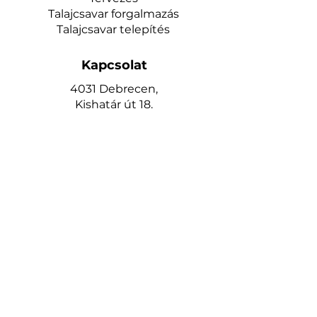
Talajcsavar forgalmazás
Talajcsavar telepítés
Kapcsolat
4031 Debrecen,
Kishatár út 18.
Telefon:
+36 30 714 6224
www.keritesrendeles.hu
keritesdebrecen@gmail.com
Oldalak
Kezdőlap
Kerítéshez talajcsavar