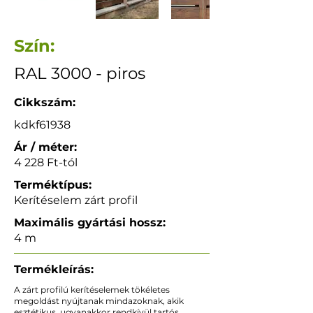
Szín:
RAL 3000 - piros
Cikkszám:
kdkf61938
Ár / méter:
4 228 Ft-tól
Terméktípus:
Kerítéselem zárt profil
Maximális gyártási hossz:
4 m
Termékleírás:
A zárt profilú kerítéselemek tökéletes
megoldást nyújtanak mindazoknak, akik
esztétikus, ugyanakkor rendkívül tartós