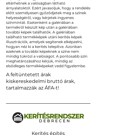
eltérhetnek a valóságban látható
árnyalatoktól. Ezért javasoljuk, hogy a rendelés
előtt személyesen győződjetek meg a színek
helyességéről, vagy kérjetek ingyenes
színmintát. Esetenként a galériában a
termékről készült kép után a galériában
további képek találhatók. A galériában
található termékképek utáni kerítés képek
illusztrációk, amelyek segítenek elképzelni,
hogyan néz ki a kerítés telepítve. Azonban
ezeknek a további képeknek a színe nem
mindig tükrözi a valóságot. A pontosabb szín
meghatározásához kérjük, mindig az
elsődleges termékképeket vedd figyelembe.
A feltüntetett árak
kiskereskedelmi bruttó árak,
tartalmazzák az ÁFA-t!
Kerítés építés