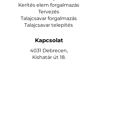
Kerítés elem forgalmazás
Tervezés
Talajcsavar forgalmazás
Talajcsavar telepítés
Kapcsolat
4031 Debrecen,
Kishatár út 18.
Telefon:
+36 30 714 6224
www.keritesrendeles.hu
keritesdebrecen@gmail.com
Oldalak
Kezdőlap