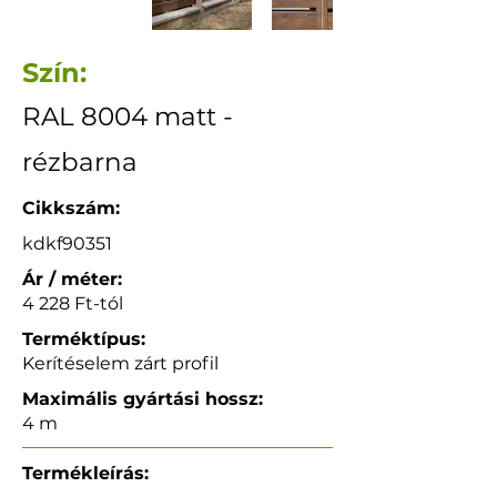
Szín:
RAL 8004 matt -
rézbarna
Cikkszám:
kdkf90351
Ár / méter:
4 228 Ft-tól
Terméktípus:
Kerítéselem zárt profil
Maximális gyártási hossz:
4 m
Termékleírás: