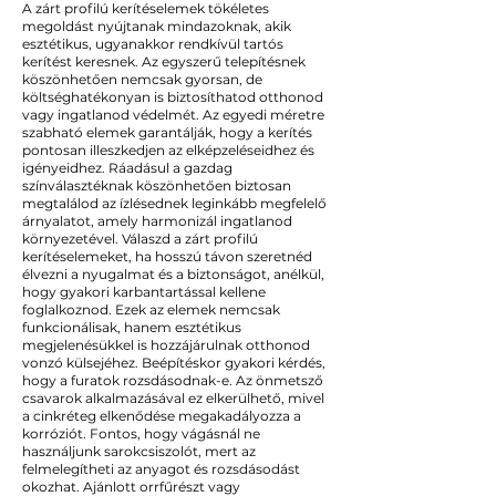
A zárt profilú kerítéselemek tökéletes
megoldást nyújtanak mindazoknak, akik
esztétikus, ugyanakkor rendkívül tartós
kerítést keresnek. Az egyszerű telepítésnek
köszönhetően nemcsak gyorsan, de
költséghatékonyan is biztosíthatod otthonod
vagy ingatlanod védelmét. Az egyedi méretre
szabható elemek garantálják, hogy a kerítés
pontosan illeszkedjen az elképzeléseidhez és
igényeidhez. Ráadásul a gazdag
színválasztéknak köszönhetően biztosan
megtalálod az ízlésednek leginkább megfelelő
árnyalatot, amely harmonizál ingatlanod
környezetével. Válaszd a zárt profilú
kerítéselemeket, ha hosszú távon szeretnéd
élvezni a nyugalmat és a biztonságot, anélkül,
hogy gyakori karbantartással kellene
foglalkoznod. Ezek az elemek nemcsak
funkcionálisak, hanem esztétikus
megjelenésükkel is hozzájárulnak otthonod
vonzó külsejéhez. Beépítéskor gyakori kérdés,
hogy a furatok rozsdásodnak-e. Az önmetsző
csavarok alkalmazásával ez elkerülhető, mivel
a cinkréteg elkenődése megakadályozza a
korróziót. Fontos, hogy vágásnál ne
használjunk sarokcsiszolót, mert az
felmelegítheti az anyagot és rozsdásodást
okozhat. Ajánlott orrfűrészt vagy