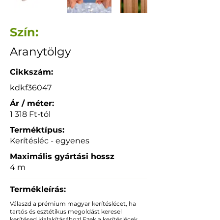
Szín:
Aranytölgy
Cikkszám:
kdkf36047
Ár / méter:
1 318 Ft-tól
Terméktípus:
Kerítésléc - egyenes
Maximális gyártási hossz
4 m
Termékleírás:
Válaszd a prémium magyar kerítéslécet, ha
tartós és esztétikus megoldást keresel
kerítésed kialakításához! Ezek a kerítéslécek