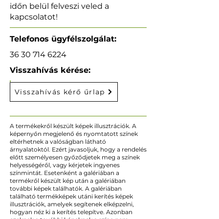
időn belül felveszi veled a
kapcsolatot!
Telefonos ügyfélszolgálat:
36 30 714 6224
Visszahívás kérése:
Visszahívás kérő űrlap
A termékekről készült képek illusztrációk. A
képernyőn megjelenő és nyomtatott színek
eltérhetnek a valóságban látható
árnyalatoktól. Ezért javasoljuk, hogy a rendelés
előtt személyesen győződjetek meg a színek
helyességéről, vagy kérjetek ingyenes
színmintát. Esetenként a galériában a
termékről készült kép után a galériában
további képek találhatók. A galériában
található termékképek utáni kerítés képek
illusztrációk, amelyek segítenek elképzelni,
hogyan néz ki a kerítés telepítve. Azonban