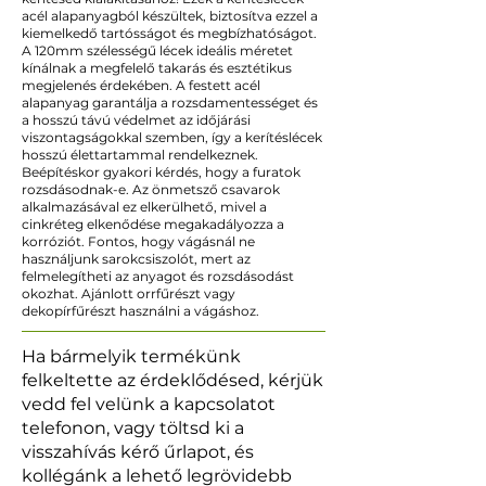
acél alapanyagból készültek, biztosítva ezzel a
kiemelkedő tartósságot és megbízhatóságot.
A 120mm szélességű lécek ideális méretet
kínálnak a megfelelő takarás és esztétikus
megjelenés érdekében. A festett acél
alapanyag garantálja a rozsdamentességet és
a hosszú távú védelmet az időjárási
viszontagságokkal szemben, így a kerítéslécek
hosszú élettartammal rendelkeznek.
Beépítéskor gyakori kérdés, hogy a furatok
rozsdásodnak-e. Az önmetsző csavarok
alkalmazásával ez elkerülhető, mivel a
cinkréteg elkenődése megakadályozza a
korróziót. Fontos, hogy vágásnál ne
használjunk sarokcsiszolót, mert az
felmelegítheti az anyagot és rozsdásodást
okozhat. Ajánlott orrfűrészt vagy
dekopírfűrészt használni a vágáshoz.
Ha bármelyik termékünk
felkeltette az érdeklődésed, kérjük
vedd fel velünk a kapcsolatot
telefonon, vagy töltsd ki a
visszahívás kérő űrlapot, és
kollégánk a lehető legrövidebb