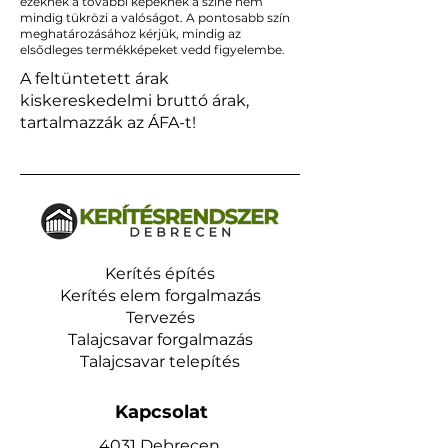
ezeknek a további képeknek a színe nem
mindig tükrözi a valóságot. A pontosabb szín
meghatározásához kérjük, mindig az
elsődleges termékképeket vedd figyelembe.
A feltüntetett árak
kiskereskedelmi bruttó árak,
tartalmazzák az ÁFA-t!
Kerítés építés
Kerítés elem forgalmazás
Tervezés
Talajcsavar forgalmazás
Talajcsavar telepítés
Kapcsolat
4031 Debrecen,