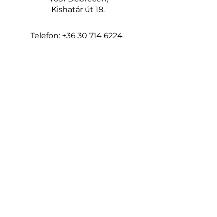
Kishatár út 18.
Telefon:
+36 30 714 6224
www.keritesrendeles.hu
keritesdebrecen@gmail.com
Oldalak
Kezdőlap
Kerítéshez talajcsavar
Építés
3D táblás kerítés
2D táblás kerítés
Modern táblás kerítés
Épített acél kerítés
Épített kő és beton kerítés