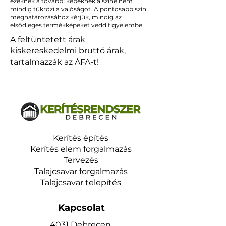
ezeknek a további képeknek a színe nem
mindig tükrözi a valóságot. A pontosabb szín
meghatározásához kérjük, mindig az
elsődleges termékképeket vedd figyelembe.
A feltüntetett árak
kiskereskedelmi bruttó árak,
tartalmazzák az ÁFA-t!
Kerítés építés
Kerítés elem forgalmazás
Tervezés
Talajcsavar forgalmazás
Talajcsavar telepítés
Kapcsolat
4031 Debrecen,