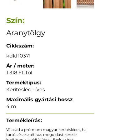
Szín:
Aranytölgy
Cikkszám:
kdkf10371
Ár / méter:
1 318 Ft-tól
Terméktípus:
Kerítésléc - íves
Maximális gyártási hossz
4 m
Termékleírás:
Válaszd a prémium magyar kerítéslécet, ha
tartós és esztétikus megoldást keresel
kerítésed kialakításához! Ezek az íves