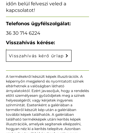
időn belül felveszi veled a
kapcsolatot!
Telefonos ügyfélszolgálat:
36 30 714 6224
Visszahívás kérése:
Visszahívás kérő űrlap
A termékekről készült képek illusztrációk. A
képernyőn megjelenő és nyomtatott színek
eltérhetnek a valóságban látható
árnyalatoktól. Ezért javasoljuk, hogy a rendelés
előtt személyesen győződjetek meg a színek
helyességéről, vagy kérjetek ingyenes
színmintát. Esetenként a galériában a
termékről készült kép után a galériában
további képek találhatók. A galériában
található termékképek utáni kerítés képek
illusztrációk, amelyek segítenek elképzelni,
hogyan néz ki a kerítés telepítve. Azonban