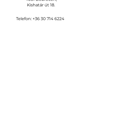
Kishatár út 18.
Telefon:
+36 30 714 6224
www.keritesrendeles.hu
keritesdebrecen@gmail.com
Oldalak
Kezdőlap
Kerítéshez talajcsavar
Építés
3D táblás kerítés
2D táblás kerítés
Modern táblás kerítés
Épített acél kerítés
Épített kő és beton kerítés