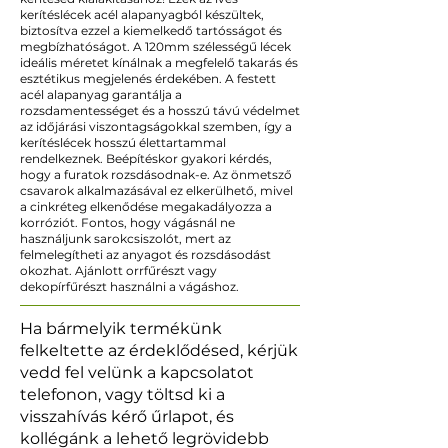
kerítéslécek acél alapanyagból készültek,
biztosítva ezzel a kiemelkedő tartósságot és
megbízhatóságot. A 120mm szélességű lécek
ideális méretet kínálnak a megfelelő takarás és
esztétikus megjelenés érdekében. A festett
acél alapanyag garantálja a
rozsdamentességet és a hosszú távú védelmet
az időjárási viszontagságokkal szemben, így a
kerítéslécek hosszú élettartammal
rendelkeznek. Beépítéskor gyakori kérdés,
hogy a furatok rozsdásodnak-e. Az önmetsző
csavarok alkalmazásával ez elkerülhető, mivel
a cinkréteg elkenődése megakadályozza a
korróziót. Fontos, hogy vágásnál ne
használjunk sarokcsiszolót, mert az
felmelegítheti az anyagot és rozsdásodást
okozhat. Ajánlott orrfűrészt vagy
dekopírfűrészt használni a vágáshoz.
Ha bármelyik termékünk
felkeltette az érdeklődésed, kérjük
vedd fel velünk a kapcsolatot
telefonon, vagy töltsd ki a
visszahívás kérő űrlapot, és
kollégánk a lehető legrövidebb