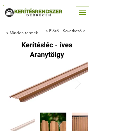
< Előző
Következő >
< Minden termék
Kerítésléc - íves
Aranytölgy