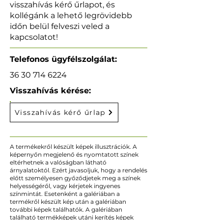
visszahívás kérő űrlapot, és
kollégánk a lehető legrövidebb
időn belül felveszi veled a
kapcsolatot!
Telefonos ügyfélszolgálat:
36 30 714 6224
Visszahívás kérése:
Visszahívás kérő űrlap
A termékekről készült képek illusztrációk. A
képernyőn megjelenő és nyomtatott színek
eltérhetnek a valóságban látható
árnyalatoktól. Ezért javasoljuk, hogy a rendelés
előtt személyesen győződjetek meg a színek
helyességéről, vagy kérjetek ingyenes
színmintát. Esetenként a galériában a
termékről készült kép után a galériában
további képek találhatók. A galériában
található termékképek utáni kerítés képek