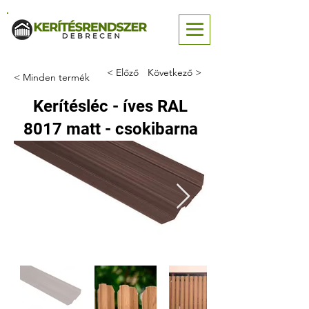
< Előző
Következő >
< Minden termék
Kerítésléc - íves RAL
8017 matt - csokibarna