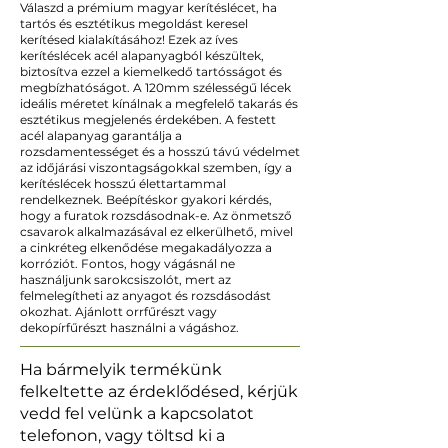
Válaszd a prémium magyar kerítéslécet, ha
tartós és esztétikus megoldást keresel
kerítésed kialakításához! Ezek az íves
kerítéslécek acél alapanyagból készültek,
biztosítva ezzel a kiemelkedő tartósságot és
megbízhatóságot. A 120mm szélességű lécek
ideális méretet kínálnak a megfelelő takarás és
esztétikus megjelenés érdekében. A festett
acél alapanyag garantálja a
rozsdamentességet és a hosszú távú védelmet
az időjárási viszontagságokkal szemben, így a
kerítéslécek hosszú élettartammal
rendelkeznek. Beépítéskor gyakori kérdés,
hogy a furatok rozsdásodnak-e. Az önmetsző
csavarok alkalmazásával ez elkerülhető, mivel
a cinkréteg elkenődése megakadályozza a
korróziót. Fontos, hogy vágásnál ne
használjunk sarokcsiszolót, mert az
felmelegítheti az anyagot és rozsdásodást
okozhat. Ajánlott orrfűrészt vagy
dekopírfűrészt használni a vágáshoz.
Ha bármelyik termékünk
felkeltette az érdeklődésed, kérjük
vedd fel velünk a kapcsolatot
telefonon, vagy töltsd ki a