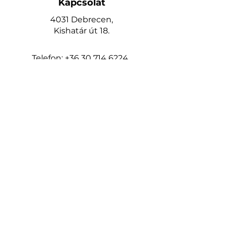
Kapcsolat
4031 Debrecen,
Kishatár út 18.
Telefon:
+36 30 714 6224
www.keritesrendeles.hu
keritesdebrecen@gmail.com
Oldalak
Kezdőlap
Kerítéshez talajcsavar
Építés
3D táblás kerítés
2D táblás kerítés
Modern táblás kerítés