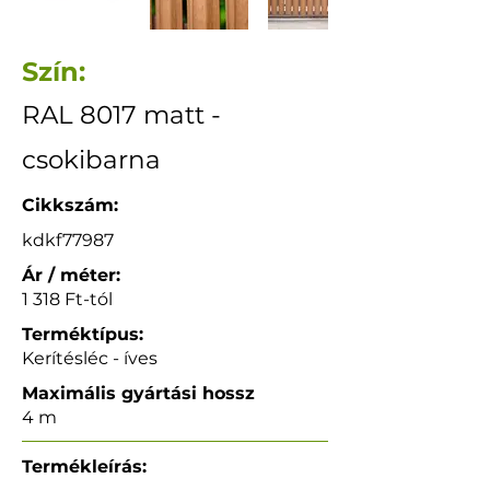
Szín:
RAL 8017 matt -
csokibarna
Cikkszám:
kdkf77987
Ár / méter:
1 318 Ft-tól
Terméktípus:
Kerítésléc - íves
Maximális gyártási hossz
4 m
Termékleírás: