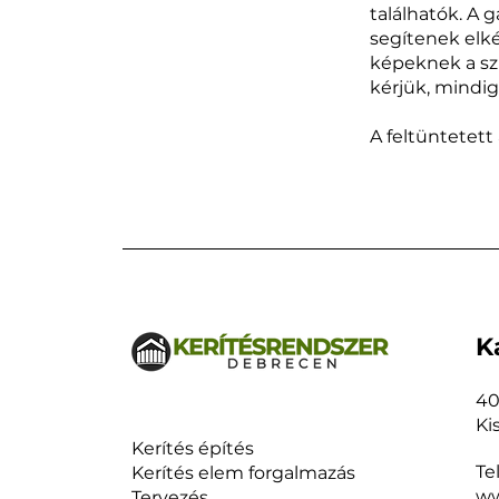
találhatók. A 
segítenek elké
képeknek a sz
kérjük, mindi
A feltüntetett
K
40
Ki
Kerítés építés
Te
Kerítés elem forgalmazás
ww
Tervezés