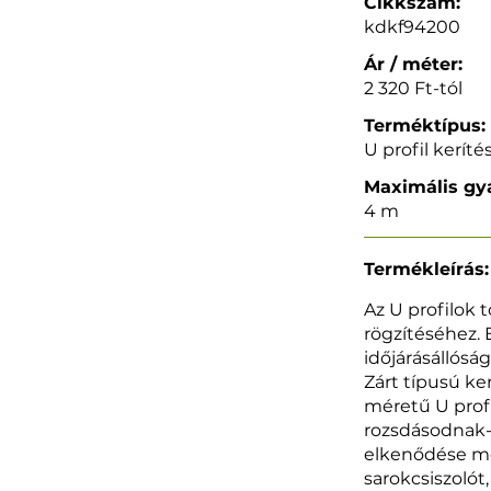
Cikkszám:
kdkf94200
Ár / méter:
2 320 Ft-tól
Terméktípus:
U profil kerít
Maximális gyá
4 m
Termékleírás:
Az U profilok 
rögzítéséhez. 
időjárásállóság
Zárt típusú k
méretű U profi
rozsdásodnak-e
elkenődése me
sarokcsiszolót