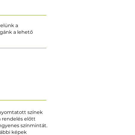
velünk a
légánk a lehető
 nyomtatott színek
a rendelés előtt
ngyenes színmintát.
vábbi képek