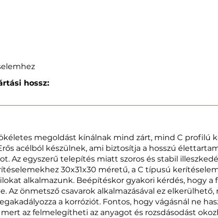
éselemhez
rtási hossz:
tökéletes megoldást kínálnak mind zárt, mind C profilú 
Erős acélból készülnek, ami biztosítja a hosszú élettarta
ot. Az egyszerű telepítés miatt szoros és stabil illeszkedé
erítéselemekhez 30x31x30 méretű, a C típusú kerítésel
lokat alkalmazunk. Beépítéskor gyakori kérdés, hogy a 
. Az önmetsző csavarok alkalmazásával ez elkerülhető, 
gakadályozza a korróziót. Fontos, hogy vágásnál ne has
, mert az felmelegítheti az anyagot és rozsdásodást okozh