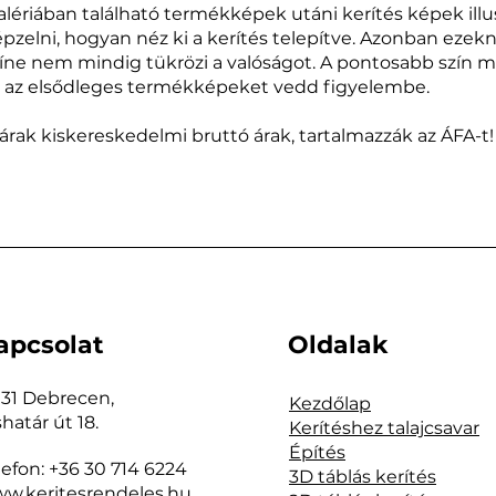
galériában található termékképek utáni kerítés képek ill
pzelni, hogyan néz ki a kerítés telepítve. Azonban ezek
íne nem mindig tükrözi a valóságot. A pontosabb szín 
g az elsődleges termékképeket vedd figyelembe.
 árak kiskereskedelmi bruttó árak, tartalmazzák az ÁFA-t!
apcsolat
Oldalak
31 Debrecen,
Kezdőlap
shatár út 18.
Kerítéshez talajcsavar
Építés
lefon: +36 30 714 6224
3D táblás kerítés
w.keritesrendeles.hu