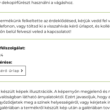
y dekopírfűrészt használni a vágáshoz.
ermékünk felkeltette az érdeklődésed, kérjük vedd fel 
lefonon, vagy töltsd ki a visszahívás kérő űrlapot, és kol
őn belül felveszi veled a kapcsolatot!
félszolgálat:
24
érése:
kérő űrlap
 készült képek illusztrációk. A képernyőn megjelenő és
valóságban látható árnyalatoktól. Ezért javasoljuk, hogy 
yőződjetek meg a színek helyességéről, vagy kérjetek i
alériában a termékről készült kép után a galériában to