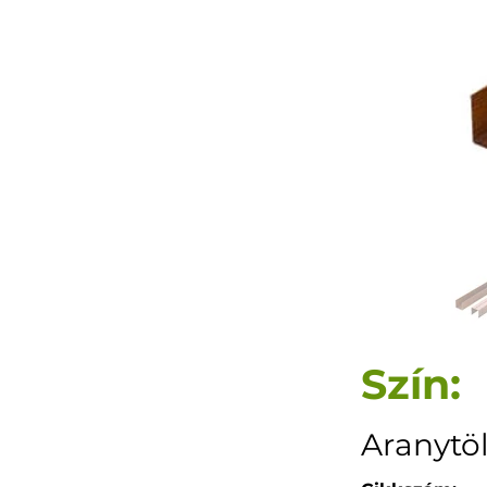
Szín:
Aranytö