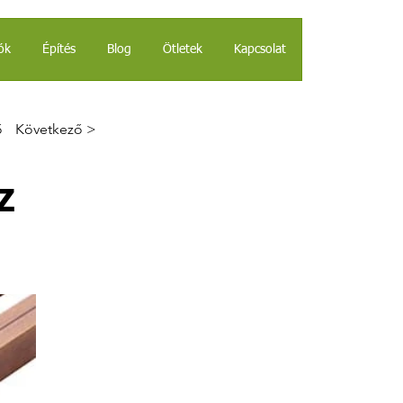
ók
Építés
Blog
Ötletek
Kapcsolat
ő
Következő >
z