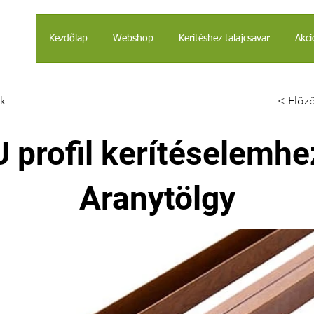
Kezdőlap
Webshop
Kerítéshez talajcsavar
Akci
k
< Előz
U profil kerítéselemhe
Aranytölgy