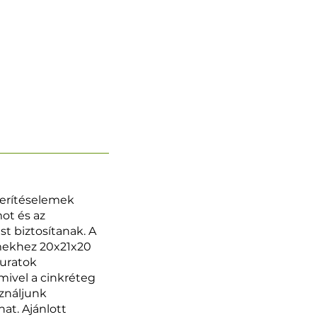
kerítéselemek
mot és az
st biztosítanak. A
emekhez 20x21x20
furatok
mivel a cinkréteg
ználjunk
at. Ajánlott