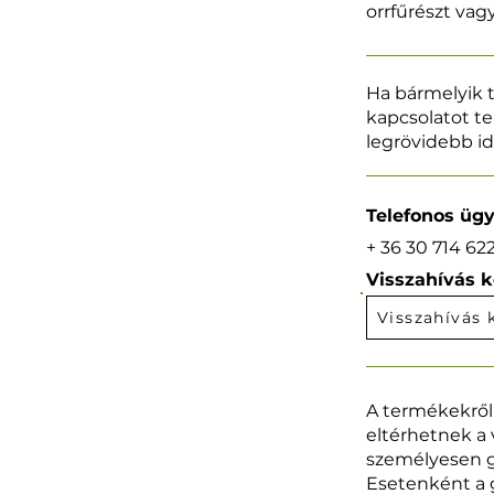
orrfűrészt vag
Ha bármelyik t
kapcsolatot te
legrövidebb id
Telefonos ügy
+ 36 30 714 62
Visszahívás k
Visszahívás 
A termékekről
eltérhetnek a 
személyesen g
Esetenként a g