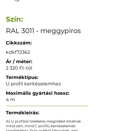
Szín:
RAL 3011 - meggypiros
Cikkszám:
kdkf72362
Ár / méter:
2 320 Ft-tól
Terméktípus:
U profil kerítéselemhez
Maximális gyártási hossz:
4 m
Termékleírás:
Az U profilok tökéletes megoldást kínálnak
mind zárt, mind C profilú kerítéselemek
rögzítéséhez. Erős acélból készülnek, ami