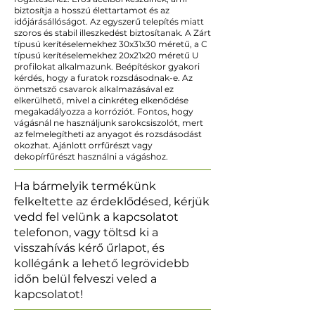
biztosítja a hosszú élettartamot és az
időjárásállóságot. Az egyszerű telepítés miatt
szoros és stabil illeszkedést biztosítanak. A Zárt
típusú kerítéselemekhez 30x31x30 méretű, a C
típusú kerítéselemekhez 20x21x20 méretű U
profilokat alkalmazunk. Beépítéskor gyakori
kérdés, hogy a furatok rozsdásodnak-e. Az
önmetsző csavarok alkalmazásával ez
elkerülhető, mivel a cinkréteg elkenődése
megakadályozza a korróziót. Fontos, hogy
vágásnál ne használjunk sarokcsiszolót, mert
az felmelegítheti az anyagot és rozsdásodást
okozhat. Ajánlott orrfűrészt vagy
dekopírfűrészt használni a vágáshoz.
Ha bármelyik termékünk
felkeltette az érdeklődésed, kérjük
vedd fel velünk a kapcsolatot
telefonon, vagy töltsd ki a
visszahívás kérő űrlapot, és
kollégánk a lehető legrövidebb
időn belül felveszi veled a
kapcsolatot!