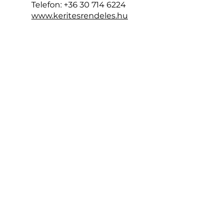
Telefon:
+36 30 714 6224
www.keritesrendeles.hu
keritesdebrecen@gmail.com
Oldalak
Kezdőlap
Kerítéshez talajcsavar
Építés
3D táblás kerítés
2D táblás kerítés
Modern táblás kerítés
Épített acél kerítés
Épített kő és beton kerítés
Blog
Ötletek
Karrier