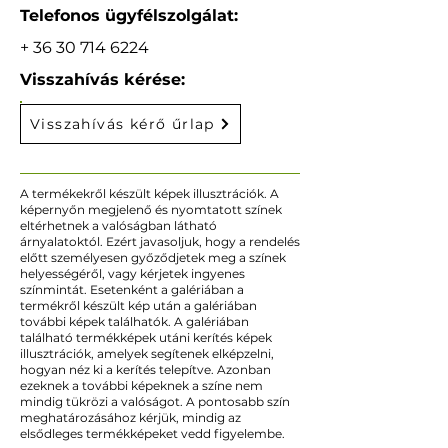
Telefonos ügyfélszolgálat:
+
36 30 714 6224
Visszahívás kérése:
Visszahívás kérő űrlap
A termékekről készült képek illusztrációk. A
képernyőn megjelenő és nyomtatott színek
eltérhetnek a valóságban látható
árnyalatoktól. Ezért javasoljuk, hogy a rendelés
előtt személyesen győződjetek meg a színek
helyességéről, vagy kérjetek ingyenes
színmintát. Esetenként a galériában a
termékről készült kép után a galériában
további képek találhatók. A galériában
található termékképek utáni kerítés képek
illusztrációk, amelyek segítenek elképzelni,
hogyan néz ki a kerítés telepítve. Azonban
ezeknek a további képeknek a színe nem
mindig tükrözi a valóságot. A pontosabb szín
meghatározásához kérjük, mindig az
elsődleges termékképeket vedd figyelembe.