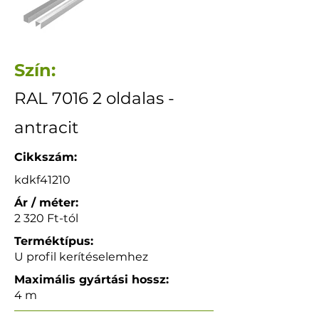
Szín:
RAL 7016 2 oldalas -
antracit
Cikkszám:
kdkf41210
Ár / méter:
2 320 Ft-tól
Terméktípus:
U profil kerítéselemhez
Maximális gyártási hossz:
4 m