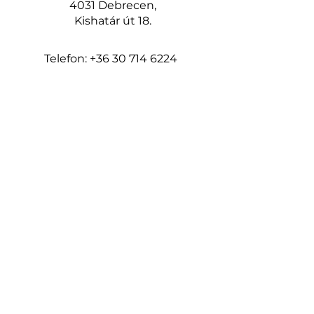
4031 Debrecen,
Kishatár út 18.
Telefon:
+36 30 714 6224
www.keritesrendeles.hu
keritesdebrecen@gmail.com
Oldalak
Kezdőlap
Kerítéshez talajcsavar
Építés
3D táblás kerítés
2D táblás kerítés
Modern táblás kerítés
Épített acél kerítés
Épített kő és beton kerítés