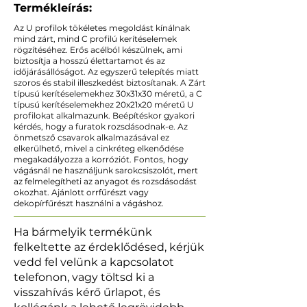
Termékleírás:
Az U profilok tökéletes megoldást kínálnak
mind zárt, mind C profilú kerítéselemek
rögzítéséhez. Erős acélból készülnek, ami
biztosítja a hosszú élettartamot és az
időjárásállóságot. Az egyszerű telepítés miatt
szoros és stabil illeszkedést biztosítanak. A Zárt
típusú kerítéselemekhez 30x31x30 méretű, a C
típusú kerítéselemekhez 20x21x20 méretű U
profilokat alkalmazunk. Beépítéskor gyakori
kérdés, hogy a furatok rozsdásodnak-e. Az
önmetsző csavarok alkalmazásával ez
elkerülhető, mivel a cinkréteg elkenődése
megakadályozza a korróziót. Fontos, hogy
vágásnál ne használjunk sarokcsiszolót, mert
az felmelegítheti az anyagot és rozsdásodást
okozhat. Ajánlott orrfűrészt vagy
dekopírfűrészt használni a vágáshoz.
Ha bármelyik termékünk
felkeltette az érdeklődésed, kérjük
vedd fel velünk a kapcsolatot
telefonon, vagy töltsd ki a
visszahívás kérő űrlapot, és