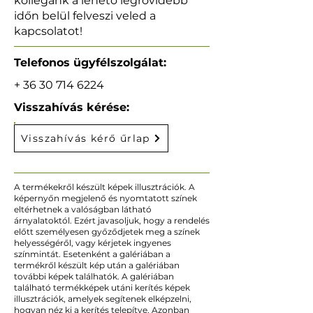
kollégánk a lehető legrövidebb
időn belül felveszi veled a
kapcsolatot!
Telefonos ügyfélszolgálat:
+
36 30 714 6224
Visszahívás kérése:
Visszahívás kérő űrlap
A termékekről készült képek illusztrációk. A
képernyőn megjelenő és nyomtatott színek
eltérhetnek a valóságban látható
árnyalatoktól. Ezért javasoljuk, hogy a rendelés
előtt személyesen győződjetek meg a színek
helyességéről, vagy kérjetek ingyenes
színmintát. Esetenként a galériában a
termékről készült kép után a galériában
további képek találhatók. A galériában
található termékképek utáni kerítés képek
illusztrációk, amelyek segítenek elképzelni,
hogyan néz ki a kerítés telepítve. Azonban